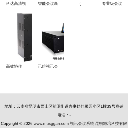
科达高清视
智能会议新
{
专业级会议
讯系统在菏
纪元 可编
保障 鹏云
泽市环保局
程集中控制
视讯为大型
的应用 高
系统与iPad
国际会议提
效沟通助力
无线中控引
供云会议服
环保治理
领视讯会议
务与支持
变革
高效协作，
讯维视讯会
触手可及
议系统 远
——视讯会
程协作的智
议系统供应
能枢纽
全解析
地址：云南省昆明市西山区前卫街道办事处佳馨园小区1幢39号商铺
电话：-
Copyright © 2026
www.muxggan.com
视讯会议系统
昆明臧培科技有限