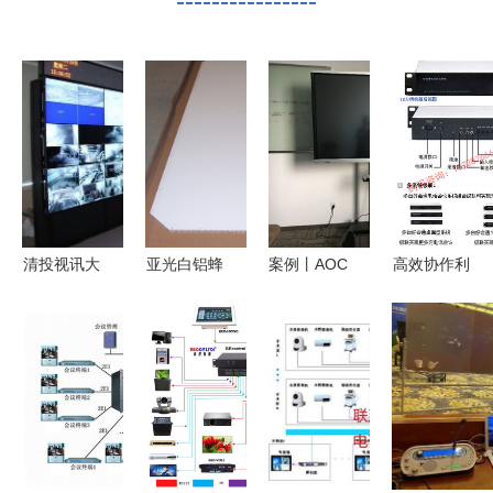
----------------
清投视讯大
亚光白铝蜂
案例丨AOC
高效协作利
屏助力红砂
窝板 电子
商显全屏助
器 好会通
岗矿区视讯
白板衬板优
力宁波旭升
HHT-HQ-Ⅲ
会议系统升
选之材，助
股份，赋能
1.5U多方电
级
推视讯会议
智能制造！
话会议系统
新体验
全面解析