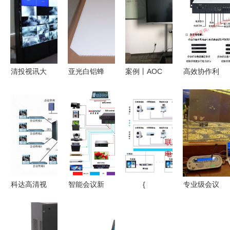
清投视讯大
亚光白铝蜂
案例丨AOC
高效协作利
屏助力红砂
窝板 电子
商显全屏助
器 好会通
岗矿区视讯
白板衬板优
力宁波旭升
HHT-HQ-Ⅲ
会议系统升
选之材，助
股份，赋能
1.5U多方电
级
推视讯会议
智能制造！
话会议系统
新体验
全面解析
科达高清视
智能会议新
{
专业级会议
讯系统在菏
纪元 可编
保障 鹏云
泽市环保局
程集中控制
视讯为大型