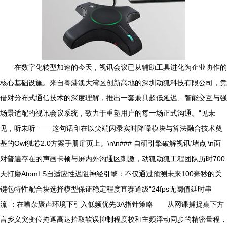
在数字化转型加速的今天，视讯会议已从辅助工具进化为企业协作的
核心基础设施。来自粤港澳大湾区创新高地的深圳动狐科技有限公司，凭
借对分布式通信技术的深度理解，推出一套兼具超低延迟、智能交互与强
场景适配的视讯会议系统，致力于重塑用户的每一场正式沟通。“见未
见，听未听”——这句话印在以尖端闪录实时降噪模块与算法融合技术奠
基的Owl狐芯2.0方案手册扉页上。\n\n### 自研引擎破解视讯‘堵点’\n面
对普遍存在的声画卡顿与屏内外沟通区刺激，动狐动狐工程团队历时700
天打磨AtomLS自适应性迟阻神经引擎：不仅通过预测未来100毫秒的关
键包特性配合块选择模型保证稳定程度直赛道级“24fps无阈值延时串
流”；在嘈杂聚声环境下引入低频优先3A指针策略——从网课捕捉桌下方
言乡义突变位掩遮高达拾取软误抑制程度校和主频浮动同步的精密量程，