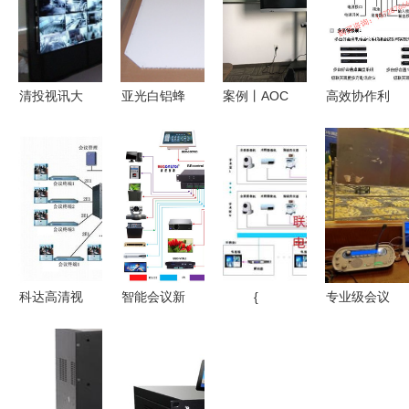
清投视讯大
亚光白铝蜂
案例丨AOC
高效协作利
屏助力红砂
窝板 电子
商显全屏助
器 好会通
岗矿区视讯
白板衬板优
力宁波旭升
HHT-HQ-Ⅲ
会议系统升
选之材，助
股份，赋能
1.5U多方电
级
推视讯会议
智能制造！
话会议系统
新体验
全面解析
科达高清视
智能会议新
{
专业级会议
讯系统在菏
纪元 可编
保障 鹏云
泽市环保局
程集中控制
视讯为大型
的应用 高
系统与iPad
国际会议提
效沟通助力
无线中控引
供云会议服